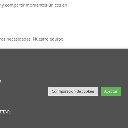
ir y compartir momentos únicos en
as necesidades. Nuestro equipo
a
Configuración de cookies
Aceptar
s seguros
Política de protección de datos
EPTAR
iseñado por
Bizberg Themes