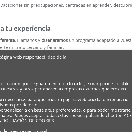
s vacaciones sin preocupaciones, centradas en aprender, descubr
a tu experiencia
iferente
. Llámanos y
diseñaremos
un programa adaptado a vuestr
rte un trato cercano y familiar.
 página web responsabilidad de la
CONTÁCTANOS
nformación que se guarda en tu ordenador, “smartphone” o tablet
n nuestras y otras pertenecen a empresas externas que prestan
 son necesarias para que nuestra página web pueda funcionar, no
ivadas por defecto.
Dossieres
Academias colaboradoras
Reserva
Sus dato
personalizarla en base a tus preferencias, o para poder mostrarte
Política de cookies
sonales. Puedes aceptar todas estas cookies pulsando el botón AC
 CONFIGURACIÓN DE COOKIES.
da . Todos los derechos reservados.
Desarrollado por
WordPress
&
D
S
de nuestra página web.