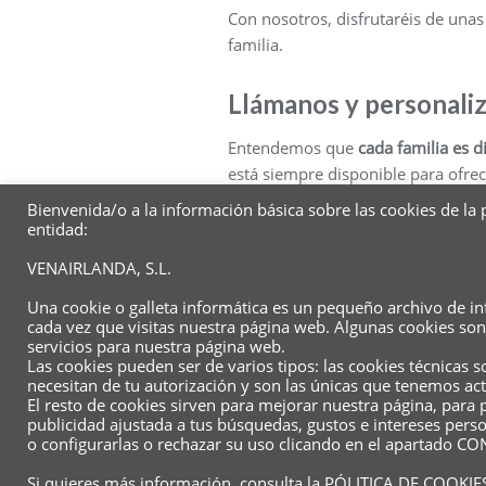
Con nosotros, disfrutaréis de una
familia.
Llámanos y personaliz
Entendemos que
cada familia es d
está siempre disponible para ofrece
Bienvenida/o a la información básica sobre las cookies de la
entidad:
VENAIRLANDA, S.L.
Una cookie o galleta informática es un pequeño archivo de i
cada vez que visitas nuestra página web. Algunas cookies so
servicios para nuestra página web.
Las cookies pueden ser de varios tipos: las cookies técnicas
necesitan de tu autorización y son las únicas que tenemos act
Conócenos
Contacto
Instagram
El resto de cookies sirven para mejorar nuestra página, para 
publicidad ajustada a tus búsquedas, gustos e intereses per
o configurarlas o rechazar su uso clicando en el apartado
Copyright ©2026 Ven a Irlan
Si quieres más información, consulta la
PÓLITICA DE COOKIE