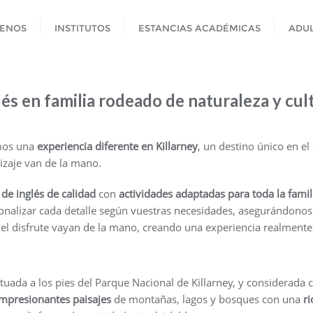
ENOS
INSTITUTOS
ESTANCIAS ACADÉMICAS
ADU
lés en familia rodeado de naturaleza y cul
mos una
experiencia diferente en Killarney
, un destino único en el
dizaje van de la mano.
 de inglés de calidad
con
actividades adaptadas para toda la famil
onalizar cada detalle según vuestras necesidades, asegurándonos 
el disfrute vayan de la mano, creando una experiencia realmente si
situada a los pies del Parque Nacional de Killarney, y considerad
mpresionantes paisajes
de montañas, lagos y bosques con una
ri