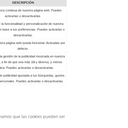
DESCRIPCIÓN
jora continua de nuestra página web. Puedes
activarlas o desactivarlas.
 la funcionalidad y personalización de nuestra
n base a tus preferencias. Puedes activarlas o
desactivarlas.
tra página web pueda funcionar. Activadas por
defecto.
la gestión de la publicidad mostrada en nuestra
 a fin de que sea más útil y diversa, y menos
itiva. Puedes activarlas o desactivarlas.
te publicidad ajustada a tus búsquedas, gustos
personales. Puedes activarlas o desactivarlas.
rmamos que las cookies pueden ser