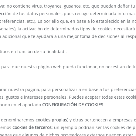
va: no contiene virus, troyanos, gusanos, etc. que puedan dañar tu t
ección de tus datos personales, pues recoge determinada informac
referencias, etc.). Es por ello que, en base a lo establecido en la 
onales), la activación de determinados tipos de cookies necesitará 
n adicional que te ayudará a una mejor toma de decisiones al resp
tipos en función de su finalidad :
s para que nuestra página web pueda funcionar, no necesitan de tu
orar nuestra página, para personalizarla en base a tus preferencia
s, gustos e intereses personales. Puedes aceptar todas estas cook
icando en el apartado
CONFIGURACIÓN DE COOKIES
.
las denominaremos
cookies propias
) y otras pertenecen a empresas e
aremos
cookies de terceros
: un ejemplo podrían ser las cookies de 
e sepas que algunos de dichos proveedores externos pueden estar 