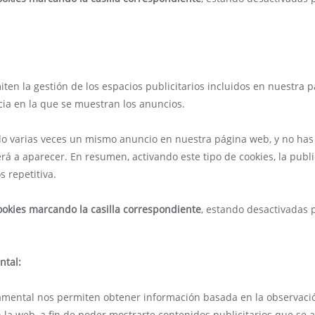
ten la gestión de los espacios publicitarios incluidos en nuestra 
cia en la que se muestran los anuncios.
ado varias veces un mismo anuncio en nuestra página web, y no ha
verá a aparecer. En resumen, activando este tipo de cookies, la pu
 repetitiva.
ookies marcando la casilla correspondiente
, estando desactivadas 
ntal:
amental nos permiten obtener información basada en la observació
a web, a fin de poder mostrarte contenidos publicitarios que se a